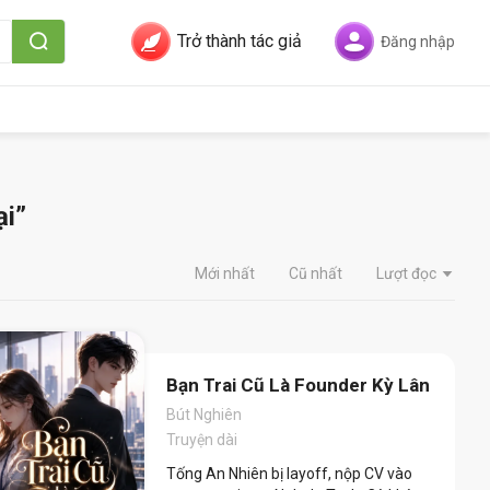
Trở thành tác giả
Đăng nhập
ại”
Mới nhất
Cũ nhất
Lượt đọc
Bạn Trai Cũ Là Founder Kỳ Lân
Bút Nghiên
Truyện dài
Tống An Nhiên bị layoff, nộp CV vào