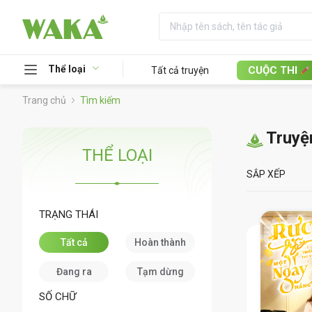
Thể loại
CUỘC THI
Tất cả truyện
Trang chủ
Tìm kiếm
Truyệ
THỂ LOẠI
SẮP XẾP
TRẠNG THÁI
Tất cả
Hoàn thành
Đang ra
Tạm dừng
SỐ CHỮ