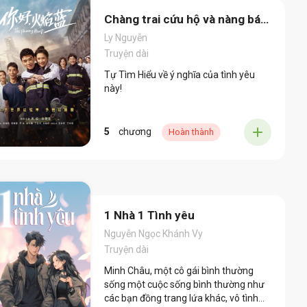
Chàng trai cứu hộ và nàng bác
sĩ
Ly Nguyễn
Truyện dài
Tự Tìm Hiểu về ý nghĩa của tình yêu
này!
5
chương
Hoàn thành
1 Nhà 1 Tình yêu
Nguyễn Ngọc Khánh Vy
Truyện dài
Minh Châu, một cô gái bình thường
sống một cuộc sống bình thường như
các bạn đồng trang lứa khác, vô tình