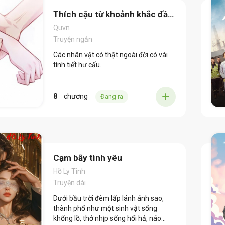
người càng đến gần càng khiến người
tháng ngày u ám của cô.
ta đau lòng. Có vài tình cảm dù chưa
Thích cậu từ khoảnh khắc đầu
từng nói thành lời, vẫn đủ khiến người
tiên
Quvn
khác nhớ mãi không quên. Và cũng có
Truyện ngắn
một người… Dùng cả thanh xuân để
âm thầm yêu cô.
Các nhân vật có thật ngoài đời có vài
tình tiết hư cấu.
8
chương
Đang ra
Cạm bẫy tình yêu
Hồ Ly Tinh
Truyện dài
Dưới bầu trời đêm lấp lánh ánh sao,
thành phố như một sinh vật sống
khổng lồ, thở nhịp sống hối hả, náo