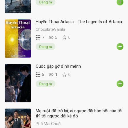
Đang ra
Huyền Thoại Artacia - The Legends of Artacia
ChocolateVanila
7
5
0
Đang ra
Cuộc gặp gỡ định mệnh
5
1
0
Đang ra
Mẹ ruột đã trở lại, ai ngược đãi bảo bối của tôi
thì tôi ngược đãi kẻ đó
Phô Mai Chuối