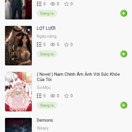
5
0
0
Đang ra
LỌT LƯỚI
Ngày nắng
5
5
0
Đang ra
( Novel ) Nam Chính Ám Ảnh Với Sức Khỏe
Của Tôi
Sơ Mộc
5
0
0
Đang ra
Demons
Weary