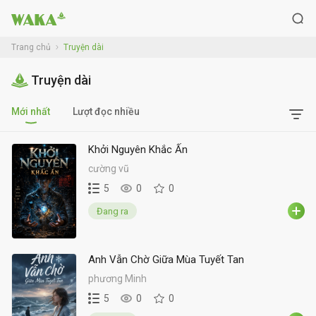
Trang chủ
Truyện dài
Truyện dài
Mới nhất
Lượt đọc nhiều
Khởi Nguyên Khắc Ấn
cường vũ
5
0
0
Đang ra
Anh Vẫn Chờ Giữa Mùa Tuyết Tan
phương Minh
5
0
0