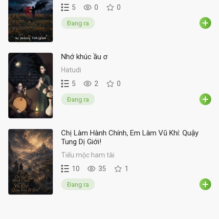
5
0
0
Đang ra
Nhớ khúc ầu ơ
Hatudi
5
2
0
Đang ra
Chị Làm Hành Chính, Em Làm Vũ Khí: Quậy
Tung Dị Giới!
Tiểu mộc ham tài
10
35
1
Đang ra