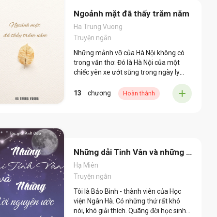
Ngoảnh mặt đã thấy trăm năm
Ha Trung Vuong
Truyện ngắn
Những mảnh vỡ của Hà Nội không có
trong văn thơ. Đó là Hà Nội của một
chiếc yên xe ướt sũng trong ngày ly
hôn. Đó là Hà Nội của cốc nhân trần
không đá và những giấc mơ khởi
13
chương
Hoàn thành
nghiệp chết yểu. Đó là Hà Nội của giỏ
quà Tết 5 triệu nhưng bên trong toàn
bìa các-tông và rượu giả. Đó là Hà Nội
của cửa hiệu cầm đồ sáng đèn đêm
khuya, nơi người ta cắm cả cần câu
cơm để đổi lấy tiền trọ. Không phán xét.
Những dải Tinh Vân và những l
Không dạy đời. Không tô vẽ. Chỉ đơn
ời nguyện ước vĩnh cửu
Hạ Miên
giản là lật tung những tấm thảm hào
Truyện ngắn
nhoáng lên, để lộ ra lớp bụi bặm, những
vụn vỡ và sự thật trần trụi về cái giá
Tôi là Bảo Bình - thành viên của Học
của sự trưởng thành.
viện Ngân Hà. Có những thứ rất khó
nói, khó giải thích. Quãng đời học sinh