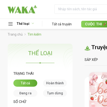
Thể loại
CUỘC THI
Tất cả truyện
Trang chủ
Tìm kiếm
Truyệ
THỂ LOẠI
SẮP XẾP
TRẠNG THÁI
Tất cả
Hoàn thành
Đang ra
Tạm dừng
SỐ CHỮ