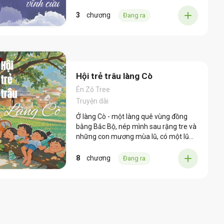
là gì?
3
chương
Đang ra
Hội trẻ trâu làng Cò
Én Zô Tree
Truyện dài
Ở làng Cò - một làng quê vùng đồng
bằng Bắc Bộ, nép mình sau rặng tre và
những con mương mùa lũ, có một lũ
trẻ con từng coi bụi chuối là thành lũy,
ao làng là chiến trường, và bờ rào nhà
8
chương
Đang ra
ông Bảy là biên giới cần vượt qua.
Cường, Đạt mõ, Lâm mọt và Phượng
mạnh mẽ. Bốn đứa nhỏ, mỗi đứa một
biệt danh, một tính cách khác nhau
nhưng cùng chung một tuổi thơ huyên
náo mà đầy xúc cảm. Chúng chẳng