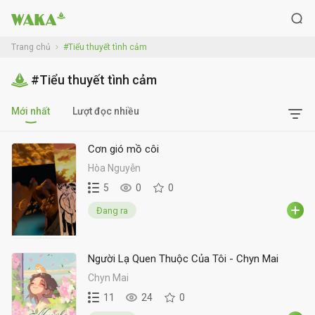
Trang chủ
#Tiểu thuyết tình cảm
#Tiểu thuyết tình cảm
Mới nhất
Lượt đọc nhiều
Cơn gió mồ côi
Hòa Nguyễn
5
0
0
Đang ra
Người Lạ Quen Thuộc Của Tôi - Chyn Mai
Chyn Mai
11
24
0