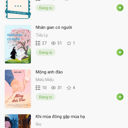
Đang ra
Nhân gian có người
Tiểu Ly
27
51
1
Đang ra
Mộng anh đào
Miểu Miểu
10
31
4
Đang ra
Khi mùa đông gặp mùa hạ
Rio