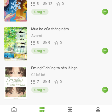
5
12
0
Đang ra
Mùa hè của tháng năm
Azami
5
9
0
Đang ra
Em nghĩ chúng ta nên là bạn
Cá bé bé
7
4
0
Đang ra