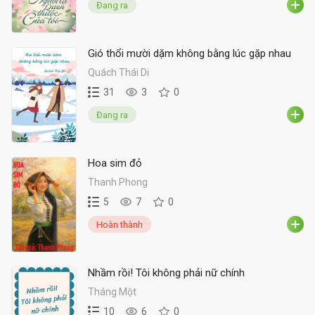
Đang ra
Gió thổi mười dặm không bằng lúc gặp nhau
Quách Thái Di
31
3
0
Đang ra
Hoa sim đỏ
Thanh Phong
5
7
0
Hoàn thành
Nhầm rồi! Tôi không phải nữ chính
Tháng Một
10
6
0