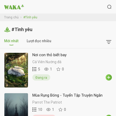
Trang chủ
#Tình yêu
#Tình yêu
Mới nhất
Lượt đọc nhiều
Nơi con thỏ biết bay
Cá Viên Nướng đá
5
1
0
Đang ra
Mùa Rụng Bóng - Tuyển Tập Truyện Ngắn
Parrot The Patriot
10
1
0