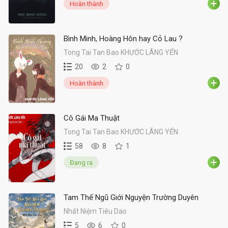
Hoàn thành
Bình Minh, Hoàng Hôn hay Cỏ Lau ?
Tong Tai Tan Bao KHƯỚC LÃNG YỂN
20
2
0
Hoàn thành
Cô Gái Ma Thuật
Tong Tai Tan Bao KHƯỚC LÃNG YỂN
58
8
1
Đang ra
Tam Thế Ngũ Giới Nguyện Trường Duyên
Nhất Niệm Tiêu Dao
5
6
0