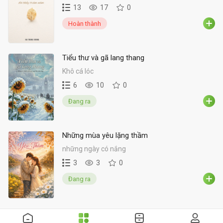
13
17
0
Hoàn thành
Tiểu thư và gã lang thang
Khô cá lóc
6
10
0
Đang ra
Những mùa yêu lặng thầm
những ngày có nắng
3
3
0
Đang ra