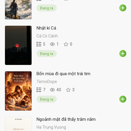
Đang ra
Nhật kí Cá
Cá Có Cánh
5
1
0
Đang ra
Bốn mùa đi qua một trái tim
TemoDope
7
40
3
Đang ra
Ngoảnh mặt đã thấy trăm năm
Ha Trung Vuong