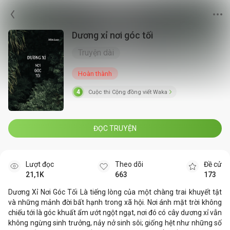
Dương xỉ nơi góc tối
Truyện dài
Hoàn thành
4
Cuộc thi Cộng đồng viết Waka
ĐỌC TRUYỆN
Lượt đọc
Theo dõi
Đề cử
21,1K
663
173
Dương Xỉ Nơi Góc Tối Là tiếng lòng của một chàng trai khuyết tật
và những mảnh đời bất hạnh trong xã hội. Nơi ánh mặt trời không
chiếu tới là góc khuất ẩm ướt ngột ngạt, nơi đó có cây dương xỉ vẫn
không ngừng sinh trưởng, nảy nở sinh sôi; giống hệt như những số