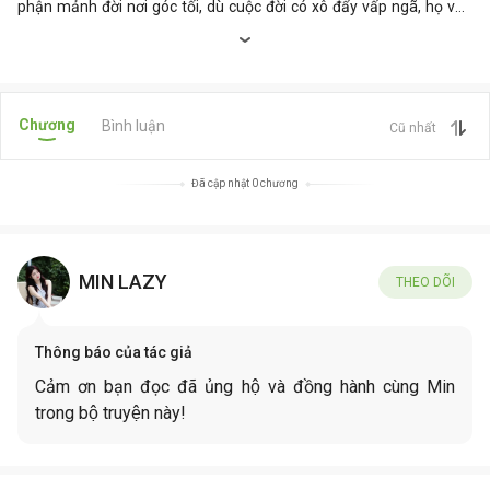
phận mảnh đời nơi góc tối, dù cuộc đời có xô đẩy vấp ngã, họ vẫn
kiên cường tiến về phía trước với hy vọng về một tương lai tươi
sáng.
Chương
Bình luận
Cũ nhất
Đã cập nhật 0 chương
MIN LAZY
THEO DÕI
Thông báo của tác giả
Cảm ơn bạn đọc đã ủng hộ và đồng hành cùng Min
trong bộ truyện này!