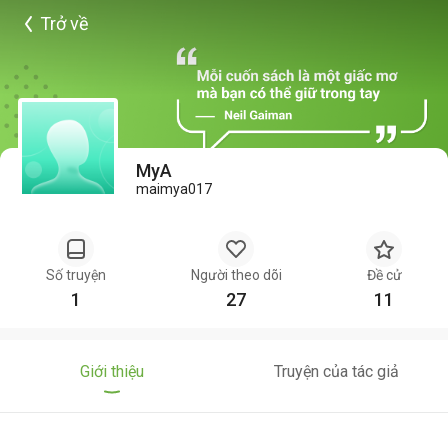
Trở về
MyA
maimya017
Số truyện
Người theo dõi
Đề cử
1
27
11
Giới thiệu
Truyện của tác giả