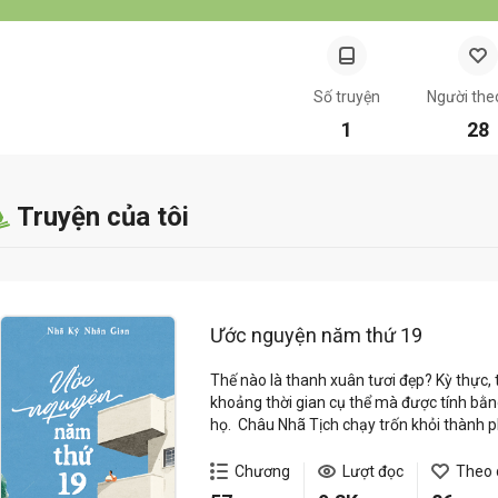
Số truyện
Người the
1
28
Truyện của tôi
Ước nguyện năm thứ 19
Thế nào là thanh xuân tươi đẹp? Kỳ thực
khoảng thời gian cụ thể mà được tính bằn
họ. Châu Nhã Tịch chạy trốn khỏi thành p
đây, cô gặp lại Giản Bác Văn - người anh 
niên bất hảo tên Từ Lãng. Mà chính thiếu n
Chương
Lượt đọc
Theo 
nhất cho cô. Nhưng Châu Nhã Tịch không bi