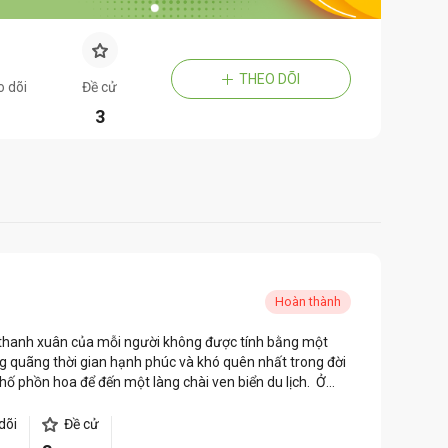
THEO DÕI
o dõi
Đề cử
3
Hoàn thành
, thanh xuân của mỗi người không được tính bằng một
g quãng thời gian hạnh phúc và khó quên nhất trong đời
hố phồn hoa để đến một làng chài ven biển du lịch. Ở
mình thầm thích từ thời Đại học. Lại gặp thêm một thiếu
iên này lại là người tạo ra hết thảy những ký ức tươi đẹp
dõi
Đề cử
ết rằng vài tháng ngắn ngủi ở làng chài nhỏ lại biến